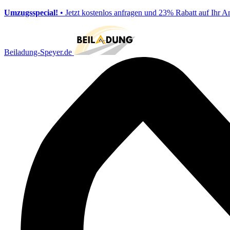
Umzugsspecial!
• Jetzt kostenlos anfragen und 23% Rabatt auf Ihr A
Beiladung-Speyer.de