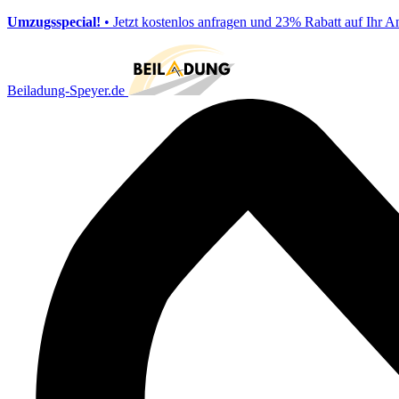
Umzugsspecial!
• Jetzt kostenlos anfragen und 23% Rabatt auf Ihr A
Beiladung-Speyer.de