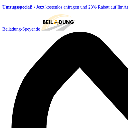
Umzugsspecial!
• Jetzt kostenlos anfragen und 23% Rabatt auf Ihr A
Beiladung-Speyer.de